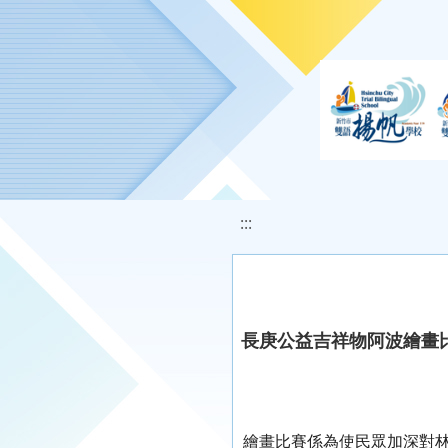
移至網頁之主要內容區位置
:::
長庚公益吉祥物阿波繪畫
繪畫比賽係為使民眾加深對林