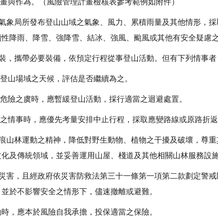
計畫與作為。（風險管理計畫檢核表參考範例如附件）
央氣象局所發布登山山域之氣象、風力、累積雨量及其他情形，
續性降雨、降雪、強降雪、結冰、強風、颱風或其他有安全疑慮
服裝，攜帶必要裝備，依預定行程從事登山活動。但有下列情事
、登山場域之天候，評估是否繼續為之。
等危險之虞時，應暫緩登山活動，採行適當之迴避處置。
誤之情事時，應優先考量安排中止行程，採取應變路線或原路折
無痕山林運動之精神，降低對野生動物、植物之干擾及破壞，尊
文化及傳統領域，並妥善運用山屋、棧道及其他相關山林服務設
生災害，且經政府依災害防救法第三十一條第一項第二款劃定警
，並於不影響安全之情形下，儘速撤離或避難。
動時，應本於風險自我承擔，投保適當之保險。