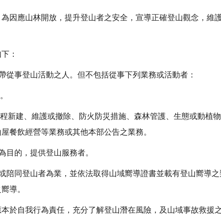
）為因應山林開放，提升登山者之安全，宣導正確登山觀念，維
如下：
地帶從事登山活動之人。但不包括從事下列業務或活動者：
助。
工程新建、維護或撤除、防火防災措施、森林管護、生態或動植
山屋餐飲經營等業務或其他本部公告之業務。
利為目的，提供登山服務者。
領或陪同登山者為業，並依法取得山域嚮導證書並載有登山嚮導
之嚮導。
應本於自我行為責任，充分了解登山潛在風險，及山域事故救援