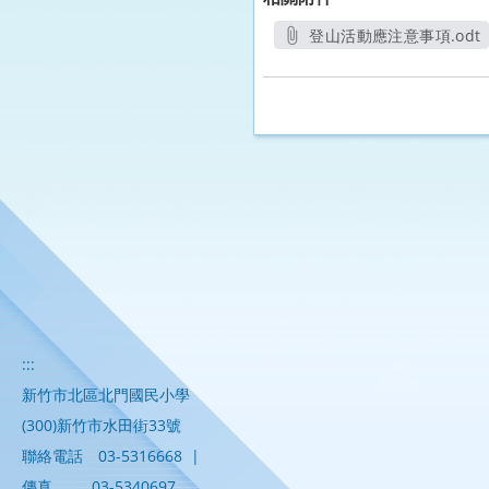
登山活動應注意事項.odt
另開新視窗
:::
新竹市北區北門國民小學
(300)新竹市水田街33號
聯絡電話
03-5316668
|
傳真
03-5340697