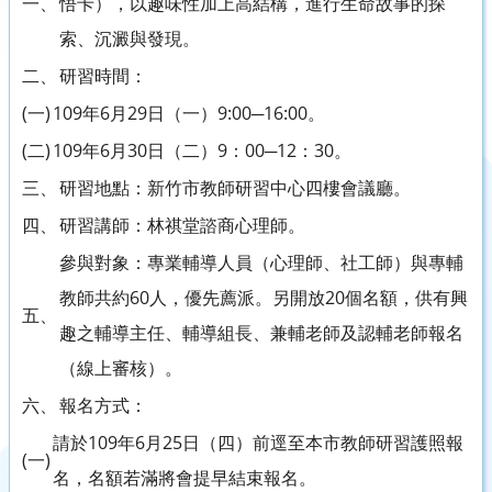
一、
悟卡），以趣味性加上高結構，進行生命故事的探
索、沉澱與發現。
二、
研習時間：
(一)
109年6月29日（一）9:00─16:00。
(二)
109年6月30日（二）9：00─12：30。
三、
研習地點：新竹市教師研習中心四樓會議廳。
四、
研習講師：林祺堂諮商心理師。
參與對象：專業輔導人員（心理師、社工師）與專輔
教師共約60人，優先薦派。另開放20個名額，供有興
五、
趣之輔導主任、輔導組長、兼輔老師及認輔老師報名
（線上審核）。
六、
報名方式：
請於109年6月25日（四）前逕至本市教師研習護照報
(一)
名，名額若滿將會提早結束報名。