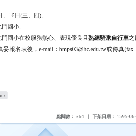
日、16日(三、四)。
北門國小。
北門國小在校服務熱心、表現優良且
熟練騎乘自行車
之
表後，e-mail：bmps03@hc.edu.tw或傳真(fa
ocx
點閱數：
364
|
下架日期：
1595-06