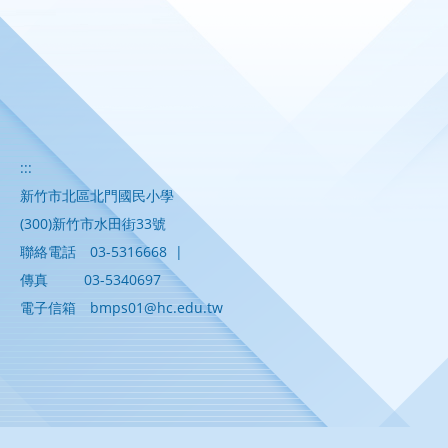
:::
新竹市北區北門國民小學
(300)新竹市水田街33號
聯絡電話
03-5316668
|
傳真
03-5340697
電子信箱
bmps01@hc.edu.tw