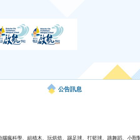
公告訊息
來動腦瘋科學、組積木、玩烘焙、踢足球、打籃球、跳舞蹈、小獸