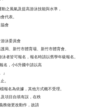
運動之風氣及提高游泳技能與水準，
動會代表。
泳協會
會游泳委員會
保護局、新竹市體育場、新竹市體育會、
喜愛游泳者皆可報名，報名時請以舊學年級報名。
級報名，小6升國中請以高
。』
日止。
子檔報名為依據，其他方式概不受理。
名及項目自填有誤，在秩
義務做更改動作，故請