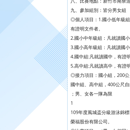
八、比賽地點：新竹市南寮游泳池
九、參加組別：皆分男女組
◎個人項目：1.國小低年級
有證明文件者。
2.國小中年級組：凡就讀國
3.國小高年級組：凡就讀國
4.國中組:凡就讀國中，有證
5.高中組:凡就讀高中，有證
◎接力項目：國小組，200
國中組、高中組，400公尺自
；男、女各一隊為限
1
109年度風城盃分級游泳錦
榮福股份有限公司。