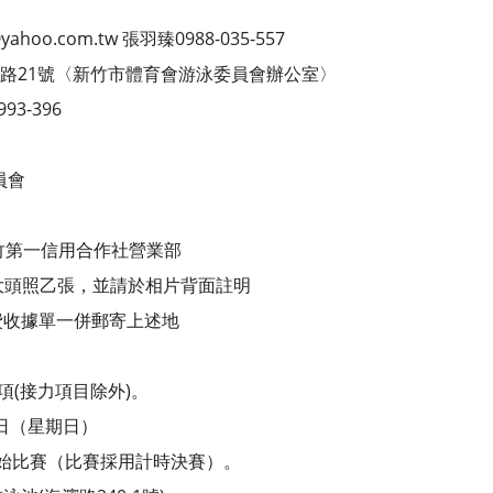
ahoo.com.tw 張羽臻0988-035-557
埔路21號〈新竹市體育會游泳委員會辦公室〉
93-396
員會
02新竹第一信用合作社營業部
附大頭照乙張，並請於相片背面註明
費收據單一併郵寄上述地
項(接力項目除外)。
3日（星期日）
開始比賽（比賽採用計時決賽）。