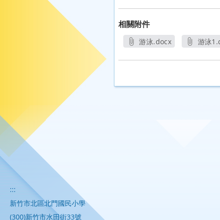
相關附件
游泳.docx
游泳1.
另開新視窗
另
:::
新竹市北區北門國民小學
(300)新竹市水田街33號