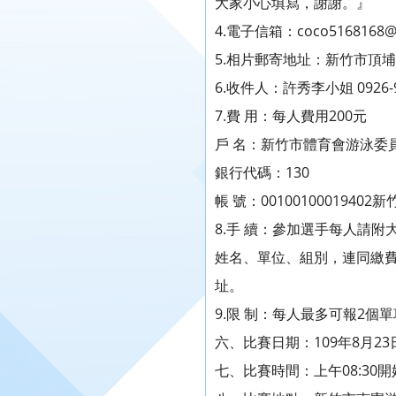
大家小心填寫，謝謝。』
4.電子信箱：coco5168168@y
5.相片郵寄地址：新竹市頂
6.收件人：許秀李小姐 0926-9
7.費 用：每人費用200元
戶 名：新竹市體育會游泳委
銀行代碼：130
帳 號：001001000194
8.手 續：參加選手每人請
姓名、單位、組別，連同繳
址。
9.限 制：每人最多可報2個單
六、比賽日期：109年8月2
七、比賽時間：上午08:30