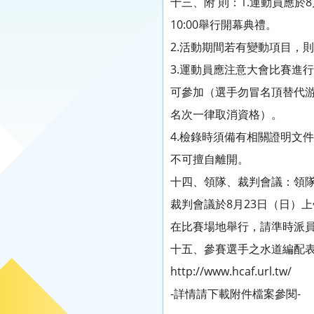
十三、附 則：1.運動員應於8
10:00舉行開幕典禮。
2.活動期間若有變動項目，
3.運動員應注意大會比賽進
可參加（選手勿冒名頂替代
名次一律取消資格）。
4.檢錄時須備有相關證明文
不可擅自離開。
十四、領隊、裁判會議：領隊會
裁判會議於8月23日（日）上午
在比賽場地舉行，請準時派
十五、參賽選手之水道編配表
http://www.hcaf.url.tw/
-詳情請下載附件檔案參閱-