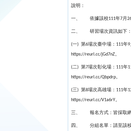
說明：
一、
依據該校
年
月
111
7
2
二、
研習場次資訊如下
一
第
場次臺中場：
年
(
)
6
111
9
。
https://reurl.cc/jGd7nZ
二
第
場次彰化場：
年
(
)
7
111
1
。
https://reurl.cc/Qbpdrp
三
第
場次高雄場：
年
(
)
8
111
1
。
https://reurl.cc/V1a6rY
三、
報名方式：皆採取
四、
分組名單：請至該