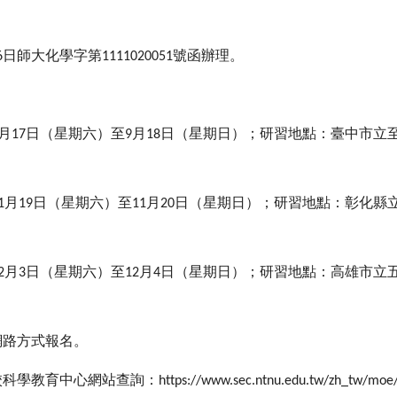
日師大化學字第
號函辦理。
6
1111020051
：
月
日（星期六）至
月
日（星期日）；研習地點：臺中市立
17
9
18
月
日（星期六）至
月
日（星期日）；研習地點：彰化縣
1
19
11
20
月
日（星期六）至
月
日（星期日）；研習地點：高雄市立
2
3
12
4
網路方式報名。
校科學教育中心網站查詢：
https://www.sec.ntnu.edu.tw/zh_tw/moe