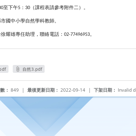
至下午
：
（課程表請參考附件二）。
30
5
30
縣市國中小學自然學科教師。
洽徐耀雄專任助理，聯絡電話：
。
02-77496953
pdf
自然3.pdf
開新視窗
另開新視窗
閱數：
849
|
最後更新日期：
2022-09-14
|
下架日期：
Invalid d