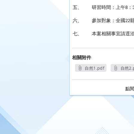
五、
研習時間：上午
：
8
六、
參加對象：全國
22
七、
本案相關事宜請逕
相關附件
自然1.pdf
自然2.
另開新視窗
另
點