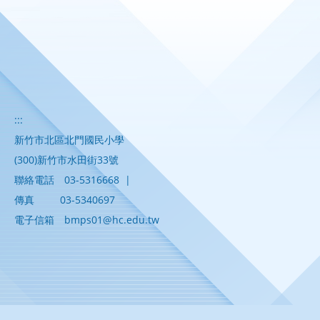
:::
新竹市北區北門國民小學
(300)新竹市水田街33號
聯絡電話
03-5316668
|
傳真
03-5340697
電子信箱
bmps01@hc.edu.tw