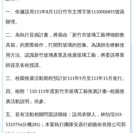
一、依據該局
年
月
日竹市文博字第
號函
111
8
12
1110006891
辦理。
二、為執行旨揭計畫，將藉由「新竹市玻璃工藝博物館教
具箱」的實際操作，打開對玻璃的想像。為讓師生瞭解使
用方法、認識新竹玻璃產業及推廣玻璃工藝，將委請專業
師資至各校授課。
三、校園推廣活動期程預計於
年
月至
年
月進行。
111
9
111
11
四、檢附「
年度新竹市玻璃工藝推廣計畫─校園推
110-111
廣活動說明」供參。
五、若有活動相關問題請聯絡：該局承辦人，林怡瑄
(03-
分機
；本案執行團隊安鼎行銷藝術有限公司郭
5319756
285)