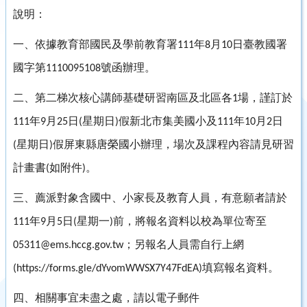
說明：
一、依據教育部國民及學前教育署
年
月
日臺教國署
111
8
10
國字第
號函辦理。
1110095108
二、第二梯次核心講師基礎研習南區及北區各
場，謹訂於
1
年
月
日
星期日
假新北市集美國小及
年
月
日
111
9
25
(
)
111
10
2
星期日
假屏東縣唐榮國小辦理，場次及課程內容請見研習
(
)
計畫書
如附件
。
(
)
三、薦派對象含國中、小家長及教育人員，有意願者請於
年
月
日
星期一
前，將報名資料以校為單位寄至
111
9
5
(
)
；另報名人員需自行上網
05311@ems.hccg.gov.tw
填寫報名資料。
(https://forms.gle/dYvomWWSX7Y47FdEA)
四、相關事宜未盡之處，請以電子郵件