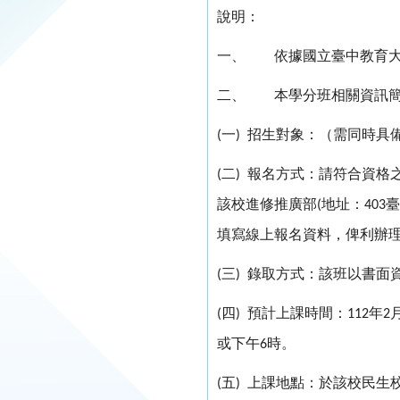
說明：
一、
依據國立臺中教育
二、
本學分班相關資訊
一
招生對象：（需同時具
(
)
二
報名方式：請符合資格
(
)
該校進修推廣部
地址：
臺
(
403
填寫線上報名資料，俾利辦
三
錄取方式：該班以書面
(
)
四
預計上課時間：
年
(
)
112
2
或下午
時。
6
五
上課地點：於該校民生
(
)