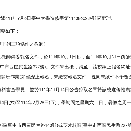
大學
年
月
日臺中大學進修字第
號函辦理。
111
9
6
1110860239
簡要如下：
備下列三項條件之教師）
之教師備妥報名文件，於
年
月
日起，至
年
月
日前
111
10
1
111
10
31
(
中市西區民生路
號
。文件寄出後，請至「該校線上報名網址
227
)
理開班作業
如僅線上報名，未繳交報名文件，視同未繳件不予審
(
資料審查學員，並於
年
月
日公告錄取名單於該校進修推廣
111
11
14
月
日
六
至
年
月
日
五
，學期間之星期六、日，暑假之周
4
(
)
114
2
28
(
)
校區
臺中市西區民生路
號
或英才校區
臺中市西區民生路
(
140
)
(
227