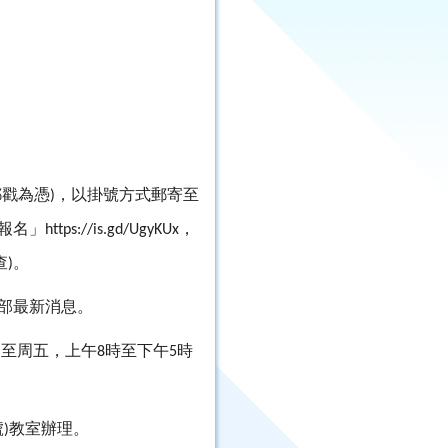
郵戳為憑
，以掛號方式郵寄至
)
報名」
，
https://is.gd/UgyKUx
查
。
)
部最新消息。
一至周五，上午
時至下午
時
8
5
號
教室辦理。
)