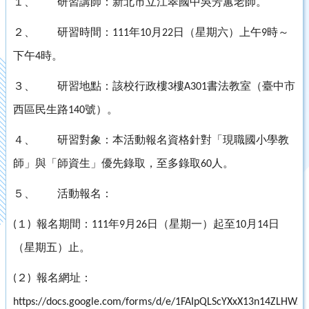
１、
研習講師：新北市立江翠國中吳芳蕙老師。
２、
研習時間：
年
月
日（星期六）上午
時～
111
10
22
9
下午
時。
4
３、
研習地點：該校行政樓
樓
書法教室（臺中市
3
A301
西區民生路
號）。
140
４、
研習對象：本活動報名資格針對「現職國小學教
師」與「師資生」優先錄取，至多錄取
人。
60
５、
活動報名：
１
報名期間：
年
月
日（星期一）起至
月
日
(
)
111
9
26
10
14
（星期五）止。
２
報名網址：
(
)
https://docs.google.com/forms/d/e/1FAIpQLScYXxX13n14ZLHWJ