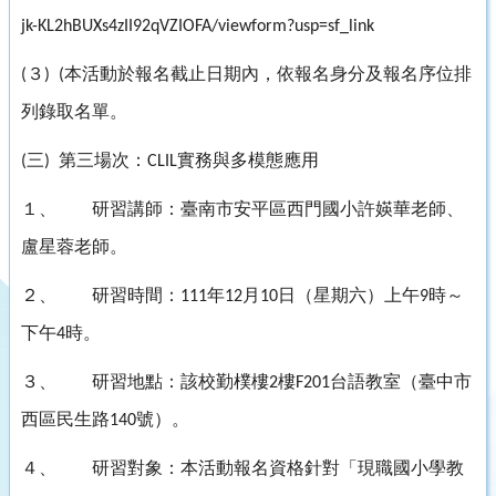
jk-KL2hBUXs4zII92qVZIOFA/viewform?usp=sf_link
３
本活動於報名截止日期內，依報名身分及報名序位排
(
) (
列錄取名單。
三
第三場次：
實務與多模態應用
(
)
CLIL
１、
研習講師：臺南市安平區西門國小許媖華老師、
盧星蓉老師。
２、
研習時間：
年
月
日（星期六）上午
時～
111
12
10
9
下午
時。
4
３、
研習地點：該校勤樸樓
樓
台語教室（臺中市
2
F201
西區民生路
號）。
140
４、
研習對象：本活動報名資格針對「現職國小學教