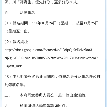
師」與「師資生」優先錄取，至多錄取
人。
60
５、
活動報名：
１
報名期間：
年
月
日（星期一）起至
月
日
(
)
111
10
24
11
25
（星期五）止。
２
報名網址：
(
)
https://docs.google.com/forms/d/e/1FAIpQLSeDcNzBm3-
NjZg1kC-CKiLVMHWTut8S89v7tmW6Y96i-2YUng/viewform?
usp=sf_link
３
本活動於報名截止日期內，依報名身分及報名序位排
(
)
列錄取名單。
三、
本府同意參與人員公（差）假出席活動。
四、
檢附研習活動海報詳如附件。