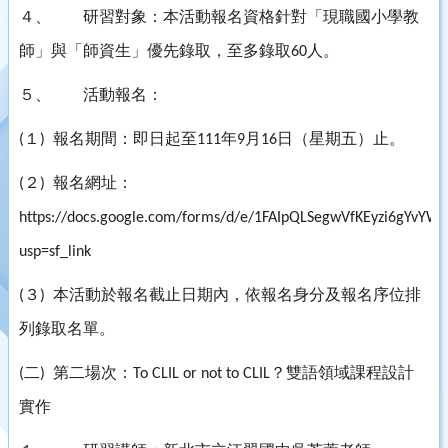
４、
研習對象：本活動報名資格針對「現職國小學教
師」與「師資生」優先錄取，至多錄取
人。
60
５、
活動報名：
１
報名期間：即日起至
年
月
日（星期五）止。
(
)
111
9
16
２
報名網址：
(
)
https://docs.google.com/forms/d/e/1FAIpQLSegwVfKEyzi6gYv
usp=sf_link
３
本活動於報名截止日期內，依報名身分及報名序位排
(
)
列錄取名單。
二
第二場次：
？雙語領域課程設計
(
)
To CLIL or not to CLIL
實作