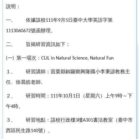
說明：
一、
依據該校
年
月
日臺中大學英語字第
111
9
5
號函辦理。
1113060672
二、
旨揭研習資訊如下：
一
第一場次：
(
)
CLIL in Natural Science, Natural Fun
１、
研習講師：苗栗縣銅鑼鄉興隆國小李秉諺教務主
任、徐晨皓老師。
２、
研習時間：
年
月
日（星期六）上午
時～下
111
10
1
9
午
時。
4
３、
研習地點：該校行政樓
樓
書法教室（臺中市
3
A301
西區民生路
號）。
140