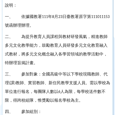
說明：
一、
依據國教署
年
月
日臺教署原字第
111
8
23
111011153
號函辦理辦理。
二、
為提升教育人員課程與教材研發風氣，精進教師
多元文化教學能力，鼓勵教育人員研發多元文化教育融入
式教材，將多元文化概念融入各學習領域的教學活動中，
特辦理旨揭計畫。
三、
參加對象：全國高級中等以下學校現職教師、代
理
課
教師、實習教師、新住民教學支援人員。需以學校為
(
)
單位進行報名，每團隊人數以
人為限，每學校送件數不
6
限，得跨校組隊，惟獎勵以報名學校為主。
四、
參加組別：