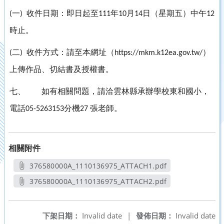
一
收件日期：即日起至
年
月
日（星期五）中午
(
)
111
10
14
12
時止。
二
收件方式：請至本網址（
）
(
)
https://mkm.k12ea.gov.tw/
上傳作品、切結書及授權書。
七、
如有相關問題，請洽雲林縣承辦學校東和國小，
電話
分機
張老師。
05-5263153
27
相關附件
376580000A_1110136975_ATTACH1.pdf
另開新視窗
376580000A_1110136975_ATTACH2.pdf
另開新視窗
下架日期：
Invalid date
|
發佈日期：
Invalid date