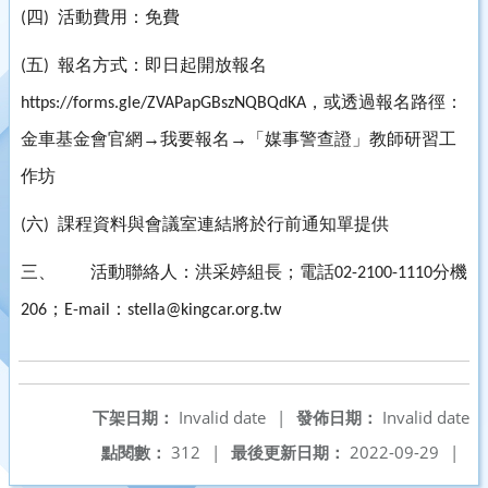
四
活動費用：免費
(
)
五
報名方式：即日起開放報名
(
)
，或透過報名路徑：
https://forms.gle/ZVAPapGBszNQBQdKA
金車基金會官網→我要報名→「媒事警查證」教師研習工
作坊
六
課程資料與會議室連結將於行前通知單提供
(
)
三、
活動聯絡人：洪采婷組長；電話
分機
02-2100-1110
；
：
206
E-mail
stella@kingcar.org.tw
下架日期：
Invalid date
|
發佈日期：
Invalid date
點閱數：
312
|
最後更新日期：
2022-09-29
|