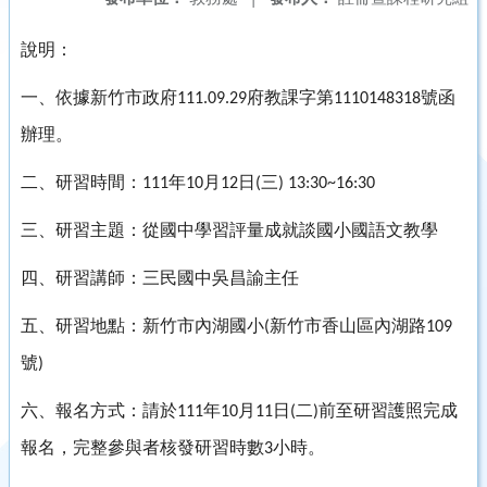
說明：
一、依據新竹市政府
府教課字第
號函
111.09.29
1110148318
辦理。
二、研習時間：
年
月
日
三
111
10
12
(
) 13:30~16:30
三、研習主題：從國中學習評量成就談國小國語文教學
四、研習講師：三民國中吳昌諭主任
五、研習地點：新竹市內湖國小
新竹市香山區內湖路
(
109
號
)
六、報名方式：請於
年
月
日
二
前至研習護照完成
111
10
11
(
)
報名，完整參與者核發研習時數
小時。
3