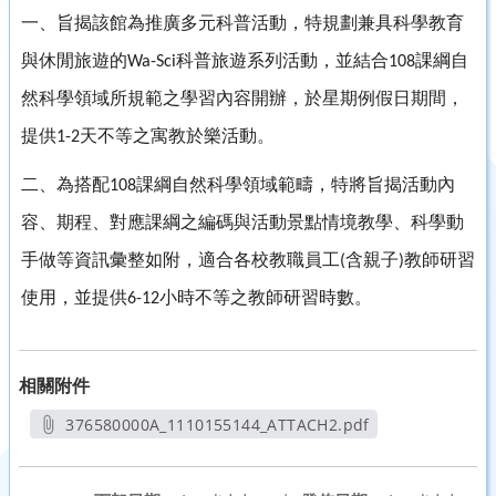
一、旨揭該館為推廣多元科普活動，特規劃兼具科學教育
與休閒旅遊的
科普旅遊系列活動，並結合
課綱自
Wa-Sci
108
然科學領域所規範之學習內容開辦，於星期例假日期間，
提供
天不等之寓教於樂活動。
1-2
二、為搭配
課綱自然科學領域範疇，特將旨揭活動內
108
容、期程、對應課綱之編碼與活動景點情境教學、科學動
手做等資訊彙整如附，適合各校教職員工
含親子
教師研習
(
)
使用，並提供
小時不等之教師研習時數。
6-12
相關附件
376580000A_1110155144_ATTACH2.pdf
另開新視窗