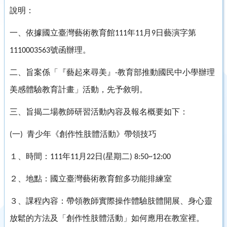
說明：
一、依據國立臺灣藝術教育館
年
月
日藝演字第
111
11
9
號函辦理。
1110003563
二、旨案係「『藝起來尋美』
教育部推動國民中小學辦理
-
美感體驗教育計畫」活動，先予敘明。
三、旨揭二場教師研習活動內容及報名概要如下：
一
青少年《創作性肢體活動》帶領技巧
(
)
１、時間：
年
月
日
星期二
111
11
22
(
) 8:50~12:00
２、地點：國立臺灣藝術教育館多功能排練室
３、課程內容：帶領教師實際操作體驗肢體開展、身心靈
放鬆的方法及「創作性肢體活動」如何應用在教室裡。