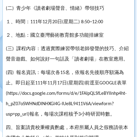
二
青少年《讀者劇場聲音、情緒》帶領技巧
(
)
１、時間：
年
月
日
星期二
111
12
20
(
) 8:50~12:00
２、地點：國立臺灣藝術教育館多功能排練室
三
課程內容：透過實際練習帶領老師發聲的技巧、介紹
(
)
聲音遊戲、如何說好一句話及「讀者劇場」在教室應用。
四
報名資訊：每場次各
名，依報名先後順序額滿為
(
)
15
止。即日起至
年
月
日
星期四
前逕至
表單
111
11
17
(
)
GOOGLE
(https://docs.google.com/forms/d/e/1FAIpQLSfLeBYlInhp4ht-
h_pZ07oSWHNdDINHXGl4G-IUe8L9411V6A/viewform?
報名，每場次課程核予
小時研習時數。
usp=pp_url)
3
四、旨案請貴校秉權責酌處，本府所屬人員之假務請依本