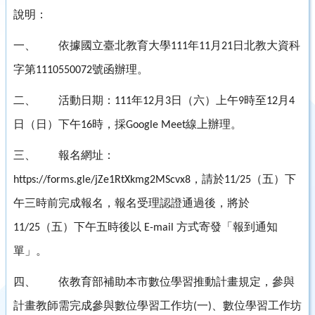
說明：
一、
依據國立臺北教育大學
年
月
日北教大資科
111
11
21
字第
號函辦理。
1110550072
二、
活動日期：
年
月
日（六）上午
時至
月
111
12
3
9
12
4
日（日）下午
時，採
線上辦理。
16
Google Meet
三、
報名網址：
，請於
（五）下
https://forms.gle/jZe1RtXkmg2MScvx8
11/25
午三時前完成報名，報名受理認證通過後，將於
（五）下午五時後以
方式寄發「報到通知
11/25
E-mail
單」。
四、
依教育部補助本市數位學習推動計畫規定，參與
計畫教師需完成參與數位學習工作坊
一
、數位學習工作坊
(
)