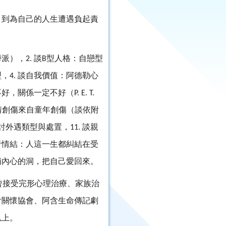
，到為自己的人生遭遇負起責
學派），
談
型人格：自戀型
2.
B
型，
談自我價值：阿德勒心
4.
不好，關係一定不好（
P. E. T.
情創傷來自童年創傷（談依附
討外遇類型與處置，
談親
11.
者情結：人這一生都糾結在受
補內心的洞，把自己愛回來。
曾接受完形心理治療、家族治
會關懷協會、阿含生命傳記劇
以上。