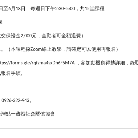
日至
月
日，每週日下午
，共
堂課程
6
18
2:30~5:00
15
課
繳交保證金
元，全勤者可全額退費）
2,000
眾。（本課程採
線上教學，請確定可以使用再報名）
Zoom
，參加動機寫得越詳細，錄
ttps://forms.gle/rqfzma4sxDh6F5M7A
成報名手續。
。
, 0926-322-943
臺灣點一盞燈社會關懷協會