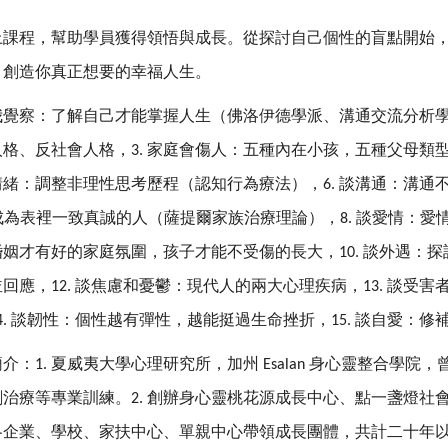
上課程，幫助學員獲得領悟與成長。從探討自己個性的盲點開始
，創造你真正想要的幸福人生。
我覺察：了解自己才能掌握人生（佛洛伊德學派、溝通交流分析
人格、反社會人格，
家庭會傷人：五種內在小孩，五種父母類
3.
情緒：調整非理性思考歷程（認知行為療法），
談溝通：溝通
6.
成為表裡一致真誠的人（薩提爾家族治療理論），
談愛情：愛
8.
婚姻才有好的家庭氛圍，孩子才能不受傷的長大，
談外遇：探
10.
並回應，
談焦慮和憂鬱：現代人的兩大心理疾病，
談受害
12.
13.
談韌性：個性越有彈性，越能挺過生命挫折，
談自愛：修
4.
15.
簡介：
夏威夷大學心理研究所，加州
身心靈整合學院，
1.
Esalan
劇治療等專業訓練。
創辦身心靈桃花源成長中心、點一盞燈社
2.
各企業、學校、家扶中心、單親中心帶領成長團體，共計二十年