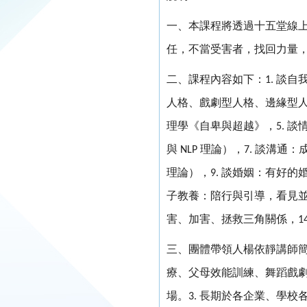
一、本課程將透過十五堂線
任，不當受害者，找回力量
二、課程內容如下：
談自
1.
人格、戲劇型人格、邊緣型
理學《自卑與超越》，
談
5.
與
理論），
談溝通：
NLP
7.
理論），
談婚姻：有好的
9.
子教養：陪行與引導，看見
害、加害、拯救三角關係，
1
三、團體帶領人楊依靜講師
療、父母效能訓練、舞蹈戲
場。
長期於各企業、學校
3.