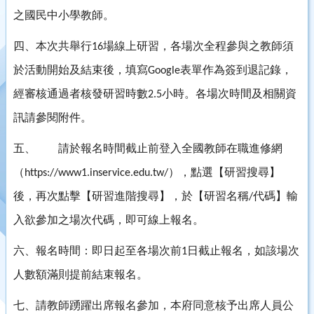
之國民中小學教師。
四、本次共舉行
場線上研習，各場次全程參與之教師須
16
於活動開始及結束後，填寫
表單作為簽到退記錄，
Google
經審核通過者核發研習時數
小時。各場次時間及相關資
2.5
訊請參閱附件。
五、
請於報名時間截止前登入全國教師在職進修網
（
），點選【研習搜尋】
https://www1.inservice.edu.tw/
後，再次點擊【研習進階搜尋】，於【研習名稱
代碼】輸
/
入欲參加之場次代碼，即可線上報名。
六、報名時間：即日起至各場次前
日截止報名，如該場次
1
人數額滿則提前結束報名。
七、請教師踴躍出席報名參加，本府同意核予出席人員公