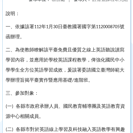
說明：
一、依據該署
年
月
日臺教國署國字第
號
112
1
30
1120008705
函辦理。
二、為使教師瞭解該平臺免費且優質之線上英語聽說讀寫
學習內容，並應用於學校英語課程教學，俾強化國民中小
學學生全方位英語學習成效，爰該署委請國立臺灣師範大
學辦理旨揭平臺實作暨應用基礎
進階班。
/
三、參加對象：
一
各縣市政府承辦人員、國民教育輔導團及英語教育資
(
)
源中心相關成員。
二
各縣市對於英語線上學習及科技融入英語教學有興趣
(
)