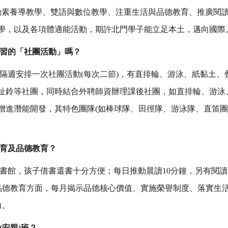
推動素養導教學、雙語與數位教學、注重生活與品德教育、推廣閱
學，以及各項體適能活動，期許北門學子能立足本土，邁向國際
習的「社團活動」嗎？
隔週安排一次社團活動(每次二節)，有直排輪、游泳、紙黏土、
扯鈴等社團，同時結合外聘師資辦理課後社團，如直排輪、游泳
增進潛能開發，其特色團隊(如棒球隊、田徑隊、游泳隊、直笛團
育及品德教育？
書館，孩子借書還書十分方便；每日推動晨讀10分鐘，另有閱
品德教育方面，每月揭示品德核心價值、實施榮譽制度、落實生
力。
安親)班？