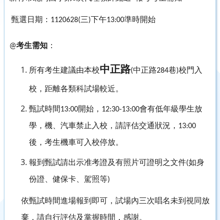
甄選日期：
三
下午
準時開始
1120628(
)
13:00
考生需知
：
@
中正路
所有考生建議由本校
中正路
巷
校門入
(
284
)
校，距離各類科試場較近。
甄試時間
開始，
會有低年級學生放
13:00
12:30-13:00
學，機、汽車禁止入校，請評估交通狀況，
13:00
後，考生機車可入校停放。
報到甄試請出示准考證及有照片可證明之文件
如身
(
份證、健保卡、駕照等
)
依甄試時間進場報到即可，試場內三次唱名未到視同放
棄，請自行評估及掌握時間，感謝。