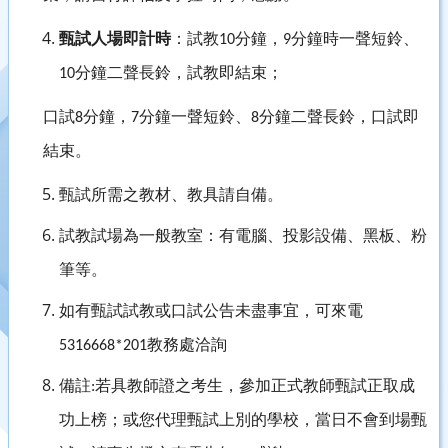
甄試人場即計時
：試教
分鐘，
分鐘時一聲短鈴、
10
9
分鐘二聲長鈴，試教即結束；
10
口試
分鐘，
分鐘一聲短鈴、
分鐘二聲長鈴，口試即
8
7
8
結束。
甄試所需之教材、教具請自備。
試教試場為一般教室：有電腦、投影設備、黑板、粉
筆等。
如有甄試試教或口試公告未盡事宜，可來電
教務處洽詢
5316668*201
備註
若具教師證之考生，參加正式教師甄試正取成
:
功上榜；或您
代理
甄試上別的學校，當日不會到場甄