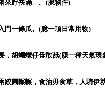
雨來貯袂滿。。(臆物件)
，入門一條瓜。(臆一項日常用物)
天長，胡蠅蠓仔毋敢舐(臆一種天氣現
，兩跤圓輾輾，食油毋食草，人騎伊