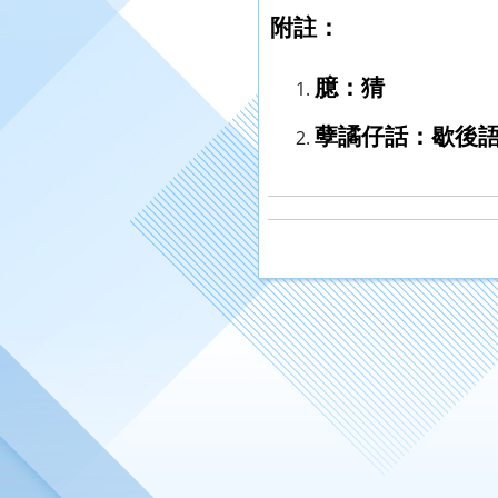
附註：
臆：猜
孽譎仔話：歇後