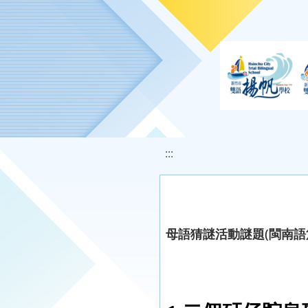
移至網頁之主要內容區位置
:::
母語猜謎活動謎題(閩南語