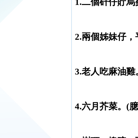
1.二個矸仔貯
2.兩個姊妹仔
3.老人吃麻油雞
4.六月芥菜。(