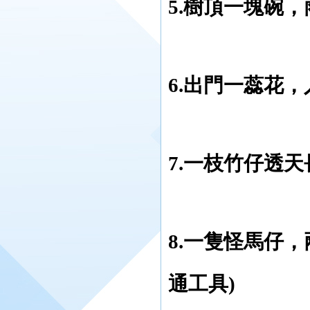
5.樹頂一塊碗，
6.出門一蕊花
7.一枝竹仔透
8.一隻怪馬仔
通工具)