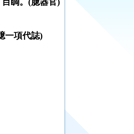
目睭。(臆器官)
臆一項代誌)