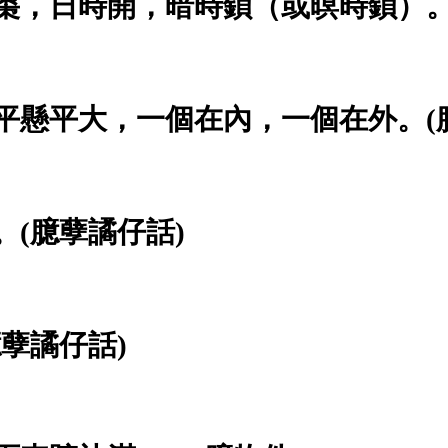
烏棗，日時開，暗時鎖（或暝時鎖）。
，平懸平大，一個在內，一個在外。(
。(臆孽譎仔話)
臆孽譎仔話)