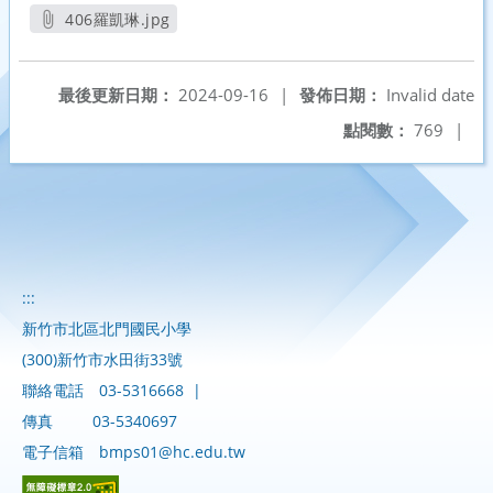
另開新視窗
另開新視窗
406羅凱琳.jpg
另開新視窗
最後更新日期：
2024-09-16
|
發佈日期：
Invalid date
點閱數：
769
|
:::
新竹市北區北門國民小學
(300)新竹市水田街33號
聯絡電話
03-5316668
|
傳真
03-5340697
電子信箱
bmps01@hc.edu.tw