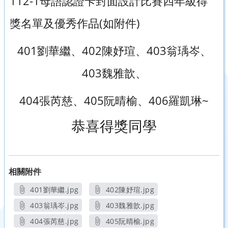
112-1母語認證卡封面設計比賽四年級得
獎名單及優秀作品(如附件)
401劉華繼、402陳妤瑄、403翁瑀岑、
403魏雅歆、
404張芮慈、405阮晴榆、406羅凱琳~
恭喜得獎同學
相關附件
401劉華繼.jpg
402陳妤瑄.jpg
另開新視窗
另開新視窗
403翁瑀岑.jpg
403魏雅歆.jpg
另開新視窗
另開新視窗
404張芮慈.jpg
405阮晴榆.jpg