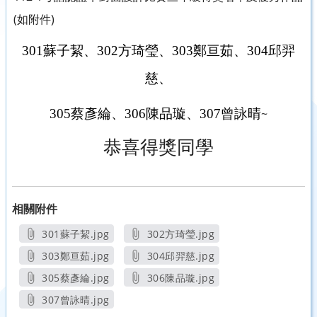
(如附件)
301
蘇子絜、
302
方琦瑩、
303
鄭亘茹、
304
邱羿
慈、
305
蔡彥綸、
306
陳品璇、
307
曾詠晴
~
恭喜得獎同學
相關附件
301蘇子絜.jpg
302方琦瑩.jpg
另開新視窗
另開新視窗
303鄭亘茹.jpg
304邱羿慈.jpg
另開新視窗
另開新視窗
305蔡彥綸.jpg
306陳品璇.jpg
另開新視窗
另開新視窗
307曾詠晴.jpg
另開新視窗