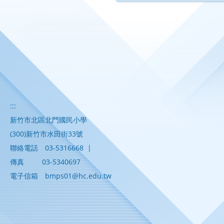
:::
新竹市北區北門國民小學
(300)新竹市水田街33號
聯絡電話
03-5316668
|
傳真
03-5340697
電子信箱
bmps01@hc.edu.tw