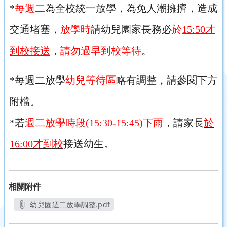
*
每週二
為全校統一放學，為免人潮擁擠，造成
交通堵塞，
放學時
請幼兒園家長務必
於
15:50才
到校接送
，
請勿過早到校等待
。
*
每週二放學
幼兒等待區
略有調整，請參閱下方
附檔。
*
若
週二放學時段(15:30-15:45)下雨
，請家長
於
16:00才到校
接送幼生。
相關附件
幼兒園週二放學調整.pdf
另開新視窗