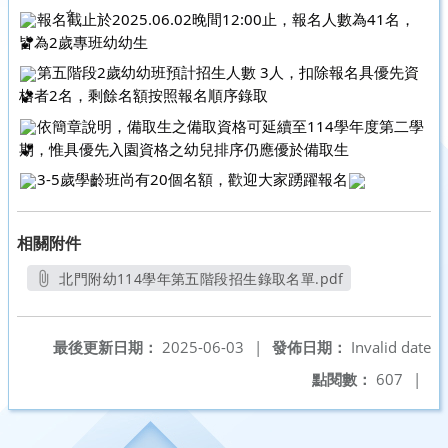
報名截止於2025.06.02晚間12:00止，報名人數為41名，
皆為2歲專班幼幼生
第五階段2歲幼幼班預計招生人數 3人，扣除報名具優先資
格者2名，剩餘名額按照報名順序錄取
依簡章說明，備取生之備取資格可延續至114學年度第二學
期，惟具優先入園資格之幼兒排序仍應優於備取生
3-5歲學齡班尚有20個名額，歡迎大家踴躍報名
相關附件
北門附幼114學年第五階段招生錄取名單.pdf
另開新視窗
最後更新日期：
2025-06-03
|
發佈日期：
Invalid date
點閱數：
607
|