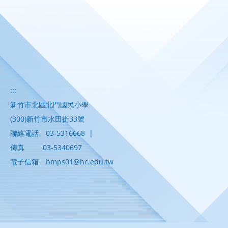
:::
新竹市北區北門國民小學
(300)新竹市水田街33號
聯絡電話
03-5316668
|
傳真
03-5340697
電子信箱
bmps01@hc.edu.tw