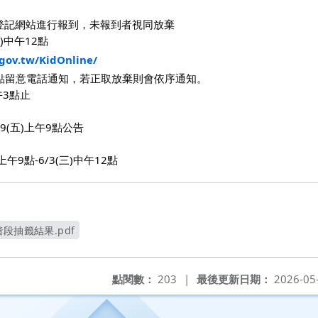
登記網站進行報到，未報到者視同放棄
三)中午12點
.gov.tw/KidOnline/
12點留意電話通知，若正取放棄則會依序通知。
午3點止
9(五)上午9點公告
午9點-6/3(三)中午12點
段抽籤結果.pdf
視窗
點閱數：
203
|
最後更新日期：
2026-05