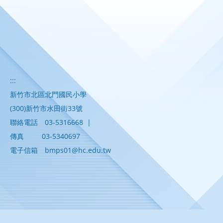
:::
新竹市北區北門國民小學
(300)新竹市水田街33號
聯絡電話
03-5316668
|
傳真
03-5340697
電子信箱
bmps01@hc.edu.tw