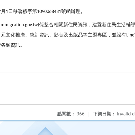
月
日移署移字第
號函辦理。
7
1
1090068431
係整合相關新住民資訊，建置新住民生活輔
i.immigration.gov.tw)
多元文化推廣、統計資訊、影音及出版品等主題專區，並設有
Line
府各類資訊。
點閱數：
366
|
下架日期：
Invalid d