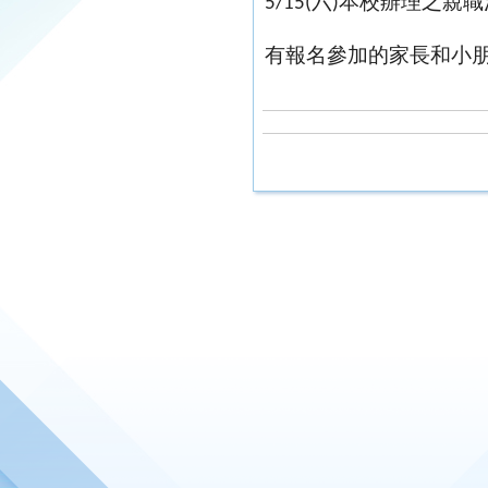
六
本校辦理之親職
5/15(
)
有報名參加的家長和小