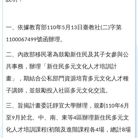
一、依據教育部
年
月
日臺教社
二
字第
110
5
13
(
)
號函辦理。
1100067499
二、內政部移民署為鼓勵新住民及其子女參與公
共事務，辦理「新住民多元文化人才培訓計
畫」，期結合公私部門資源培育多元文化人才種
子講師，並鼓勵投入社區多元文化交流。
三、旨揭計畫委託靜宜大學辦理，規劃
年
月
110
6
至
月於北、中、南、東等
區辦理新住民多元文
9
4
化人才培訓課程
初階及進階課程各
場，總計
場
(
4
8