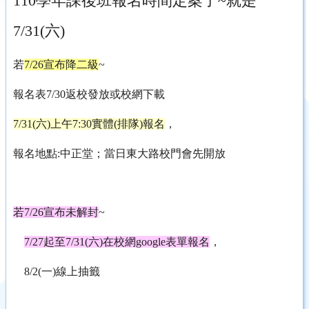
110學年課後班報名時間定案了~就是
7/31(六)
若
7/26宣布降二級
~
報名表7/30返校發放或校網下載
7/31(六)上午7:30實體(排隊)報名
，
報名地點:中正堂；
當日東大路校門會先開放
若7/26宣布未解封
~
7/27起至7/31(六)在校網google表單報名
，
8/2(一)線上抽籤