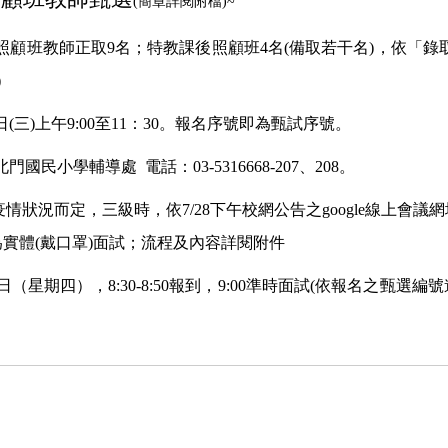
(簡章詳閱附檔)~
顧班教師正取9名；特教課後照顧班4名(備取若干名)，依「錄
)
日(三)上午9:00至11：30。報名序號即為甄試序號
。
民小學輔導處 電話：03-5316668-207、208。
布疫情狀況而定，三級時，依7/28下午校網公告之google線上會
實體(戴口罩)面試；流程及內容詳閱附件
日（星期四），8:30-8:50報到，9:00準時面試(依報名之
甄選編號