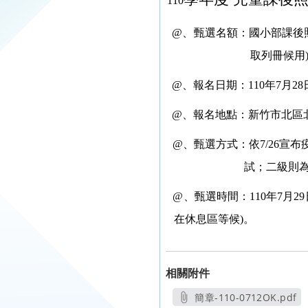
110
@
、甄選名額：國小部課後照
取列冊候用
@
、
報名日期：110年7月28
@
、
報名地點：新竹市北區北門國
@
、
甄選方式：依7/26宣
試；二級則為
@
、甄選時間：110年7月29
在休息區等候)。
相關附件
簡章-110-0712OK.pdf