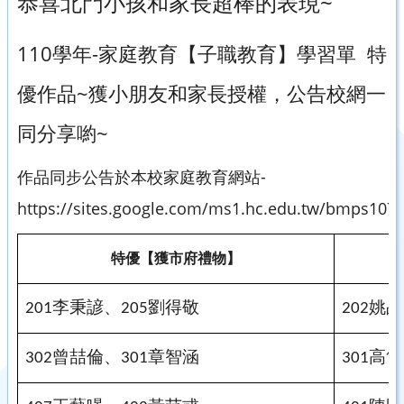
恭喜北門小孩和家長超棒的表現~
110學年-家庭教育【子職教育】學習單 特
優作品~獲小朋友和家長授權，公告校網一
同分享喲~
作品同步公告於本校家庭教育網站-
https://sites.google.com/ms1.hc.edu.tw/bmps107
特優
【獲市府禮物
】
李秉諺、
劉得敬
姚品
201
205
202
曾喆倫、
章智涵
高雋
302
301
301