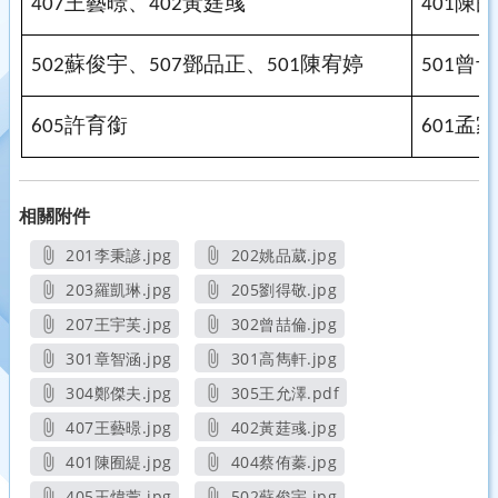
王藝暻、
黃莛彧
陳囿
407
402
401
蘇俊宇、
鄧品正、
陳宥婷
曾予
502
507
501
501
許育銜
孟家
605
601
相關附件
201李秉諺.jpg
202姚品葳.jpg
另開新視窗
另開新視窗
203羅凱琳.jpg
205劉得敬.jpg
另開新視窗
另開新視窗
207王宇芙.jpg
302曾喆倫.jpg
另開新視窗
另開新視窗
301章智涵.jpg
301高雋軒.jpg
另開新視窗
另開新視窗
304鄭傑夫.jpg
305王允澤.pdf
另開新視窗
另開新視窗
407王藝暻.jpg
402黃莛彧.jpg
另開新視窗
另開新視窗
401陳囿緹.jpg
404蔡侑蓁.jpg
另開新視窗
另開新視窗
405王煒萱.jpg
502蘇俊宇.jpg