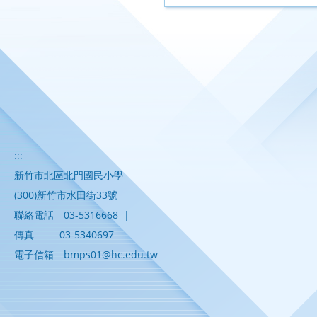
:::
新竹市北區北門國民小學
(300)新竹市水田街33號
聯絡電話
03-5316668
|
傳真
03-5340697
電子信箱
bmps01@hc.edu.tw