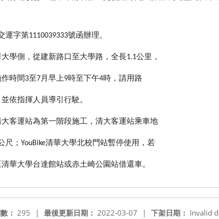
交運字第
號函辦理。
1110039333
華大學側，從建新路口至大學路，全長
公里，
1.1
施作時間
至
月早上
時至下午
時，請用路
3
7
9
4
，並依指揮人員導引行駛。
清大客運站為第一階段施工，清大客運站乘車地
公尺；
清華大學北校門站暫停使用，若
YouBike
至清華大學台達館站或赤土崎公園站借還車。
閱數：
295
|
最後更新日期：
2022-03-07
|
下架日期：
Invalid d