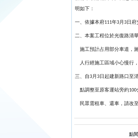
明如下：
一、依據本府
年
月
日府
111
3
3
二、本案工程位於光復路清
施工預計占用部分車道，
人行經施工區域小心慢行
三、自
月
日起建新路口至
3
3
點調整至原客運站旁約
100
民眾需租車、還車，請改
點