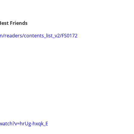
Best Friends
en/readers/contents_list_v2/FS0172
watch?v=hrUg-hxqk_E