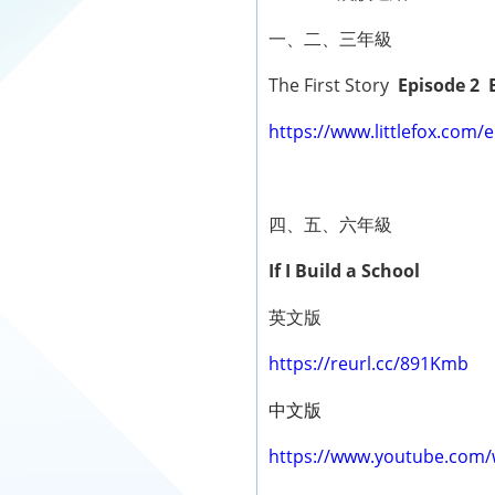
一、二、三年級
The First Story
Episode 2 
https://www.littlefox.com/
四、五、六年級
If I Build a School
英文版
https://reurl.cc/891Kmb
中文版
https://www.youtube.com/