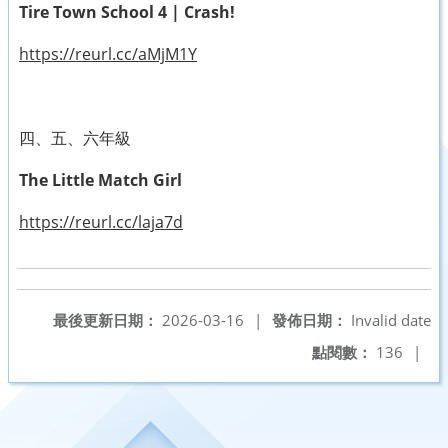
Tire Town School 4 | Crash!
https://reurl.cc/aMjM1Y
四、五、六年級
The Little Match Girl
https://reurl.cc/laja7d
最後更新日期：
2026-03-16
|
發佈日期：
Invalid date
點閱數：
136
|