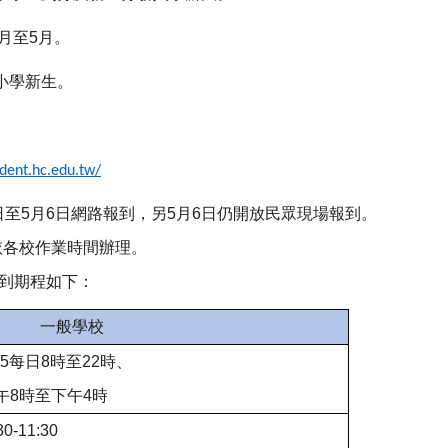
4月至5月。
小學新生。
udent.hc.edu.tw/
日至5月6日網路報到，另5月6日仍開放民眾現場報到。
依各校作業時間辦理。
到期程如下：
一般學校
/5
每日8時至22時、
午8時至下午4時
30-11:30