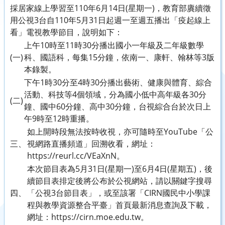
採居家線上學習至110年6月14日(星期一)，教育部賡續徵
用公視3台自110年5月31日起週一至週五播出「疫起線上
看」電視教學節目，說明如下：
上午10時至11時30分播出國小一年級及二年級數學
(一)
科、國語科，每集15分鐘，依南一、康軒、翰林等3版
本錄製。
下午1時30分至4時30分播出藝術、健康與體育、綜合
活動、科技等4個領域，分為國小低中高年級各30分
(二)
鐘、國中60分鐘、高中30分鐘，台視綜合台於次日上
午9時至12時重播。
如上開時段無法按時收視，亦可隨時至YouTube「公
三、
視網路直播頻道」回溯收看，網址：
https://reurl.cc/VEaXnN。
本次節目表為5月31日(星期一)至6月4日(星期五)，後
續節目表排定後將公布於公視網站，請以關鍵字搜尋
四、
「公視3台節目表」，或至該署「CIRN國民中小學課
程與教學資源整合平臺」首頁最新消息查詢及下載，
網址：https://cirn.moe.edu.tw。