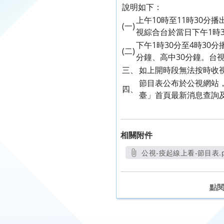
說明如下：
上午10時至11時30
(一)
視綜合台於當日下午1時3
下午1時30分至4時30
(二)
分鐘、高中30分鐘。台
三、
如上開時段無法按時收視，亦
節目表公布於公視網站，
四、
臺」首頁最新消息查詢及下載，
相關附件
公視-疫起線上看-節目表.p
另開新視窗
點