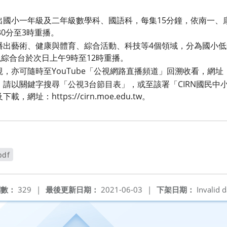
分播出國小一年級及二年級數學科、國語科，每集15分鐘，依南一、
0分至3時重播。
分播出藝術、健康與體育、綜合活動、科技等4個領域，分為國小低
視綜合台於次日上午9時至12時重播。
可隨時至YouTube「公視網路直播頻道」回溯收看，網址：https:/
請以關鍵字搜尋「公視3台節目表」，或至該署「CIRN國民中
網址：https://cirn.moe.edu.tw。
df
閱數：
329
|
最後更新日期：
2021-06-03
|
下架日期：
Invalid d