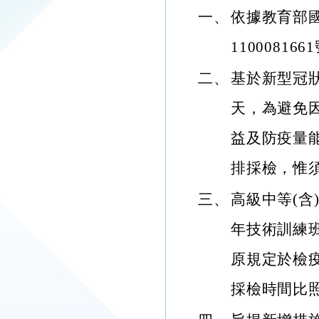
一、
依據教育部國
11000816
二、
基於新型冠狀病
天，為避免
益及防疫量
排採檢，惟
三、
高級中等(
年技術訓練
原規定於檢
採檢時間比