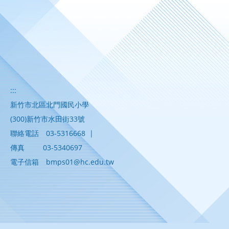
:::
新竹市北區北門國民小學
(300)新竹市水田街33號
聯絡電話
03-5316668
|
傳真
03-5340697
電子信箱
bmps01@hc.edu.tw