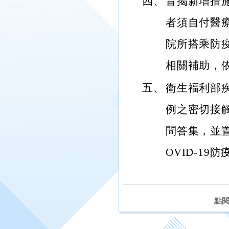
四、
旨揭新增措
者須自付醫
院所搭乘防
相關補助，
五、
衛生福利部
例之密切接
問答集，並置於該
OVID-1
點