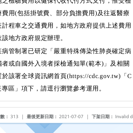
施之檢驗費用以健保代收代付方式支付，惟受檢
療費用(包括掛號費、部分負擔費用)及往返醫療
疫計程車之交通費用，如地方政府提供上述費用
依該地方政府規定辦理。
疾病管制署已研定「嚴重特殊傳染性肺炎確定病
觸者或自國外入境者採檢通知單(範本)」及相關
署全球資訊網首頁(https://cdc.gov.tw)「C
9防疫專區」項下，請逕行瀏覽參考運用。
閱數：
313
|
最後更新日期：
2021-07-07
|
下架日期：
Invalid d