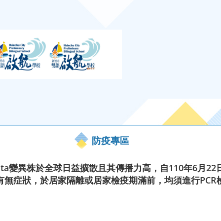
防疫專區
lta變異株於全球日益擴散且其傳播力高，自110年6月2
有無症狀，於居家隔離或居家檢疫期滿前，均須進行PCR