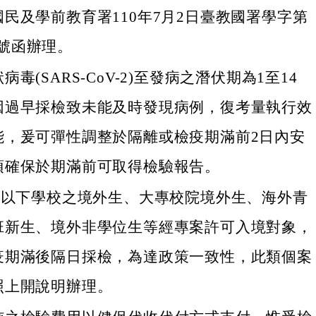
民及學前教育署110年7月2日臺教國署學字第
61號函辦理。
毒(SARS-CoV-2)至發病之潛伏期為1至14
因過早採檢致未能及時發現病例，復考量執行效
能，爰可彈性調整於隔離或檢疫期滿前2日內安
須確保於期滿前可取得檢驗報告。
含)以下學校之境外生、大專校院境外生、海外青
班新生、境外非學位生等經專案許可入境對象，
疫期滿後隔日採檢，為達政策一致性，此類個案
照上開說明辦理。