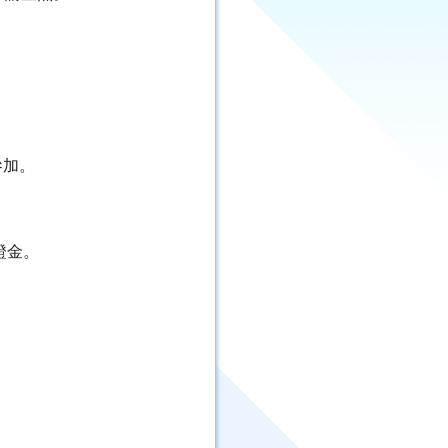
參加。
證金。