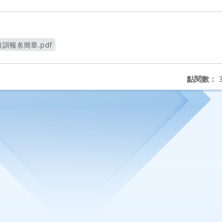
訓報名簡章.pdf
視窗
點閱數：
3