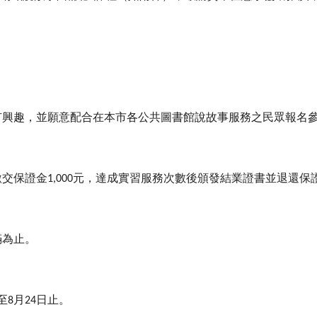
有興趣，並願意配合在本市各公共圖書館說故事服務之民眾報名
繳交保證金
元，達成實習服務次數後頒發結業證書並退還保
1,000
滿為止。
至
月
日止。
8
24