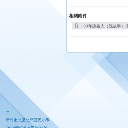
相關附件
109年說書人（說故事）培
另開新
:::
新竹市北區北門國民小學
(300)新竹市水田街33號