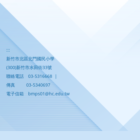
:::
新竹市北區北門國民小學
(300)新竹市水田街33號
聯絡電話
03-5316668
|
傳真
03-5340697
電子信箱
bmps01@hc.edu.tw