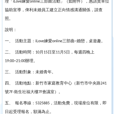
理「
練愛
三部曲活動」（如附件），惠請貴單位
iLove
online
協助宣導，俾利未婚員工建立正向情感溝通關係，請查
照。
說明：
一、
活動主題：
練愛
三部曲
婚戀，桌遊趣。
iLove
online
~
二、
活動時間：
月
日至
月
日，每週四晚上
10
15
11
5
辦理。
19:00~21:00
三、
活動對象：未婚青年。
四、
活動地點：新竹市家庭教育中心（新竹市中央路
241
號
衛生社福大樓
會議室）。
7F-
7F
五、
報名專線：
，活動免費，現場座位有限，即
5325885
日起受理報名，額滿為止。