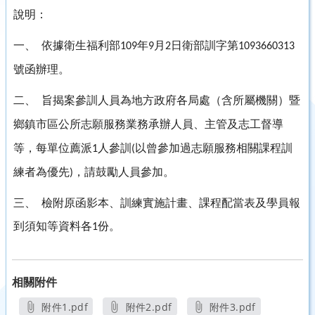
說明：
一、
依據衛生福利部
年
月
日衛部訓字第
109
9
2
1093660313
號函辦理。
二、
旨揭案參訓人員為地方政府各局處（含所屬機關）暨
鄉鎮市區公所志願服務業務承辦人員、主管及志工督導
等，每單位薦派
人參訓
以曾參加過志願服務相關課程訓
1
(
練者為優先
，請鼓勵人員參加。
)
三、
檢附原函影本、訓練實施計畫、課程配當表及學員報
到須知等資料各
份。
1
相關附件
附件1.pdf
附件2.pdf
附件3.pdf