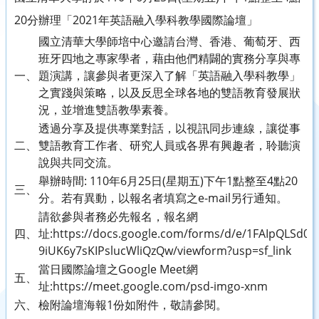
20分辦理「2021年英語融入學科教學國際論壇」
國立清華大學師培中心邀請台灣、香港、葡萄牙、西
班牙四地之專家學者，藉由他們精闢的實務分享與專
一、
題演講，讓參與者更深入了解「英語融入學科教學」
之實踐與策略，以及反思全球各地的雙語教育發展狀
況，並增進雙語教學素養。
透過分享及提供專業對話，以視訊同步連線，讓從事
二、
雙語教育工作者、研究人員或各界有興趣者，聆聽演
說與共同交流。
舉辦時間: 110年6月25日(星期五)下午1點整至4點20
三、
分。若有異動，以報名者填寫之e-mail另行通知。
請欲參與者務必先報名，報名網
四、
址:https://docs.google.com/forms/d/e/1FAIpQLSd
9iUK6y7sKIPslucWliQzQw/viewform?usp=sf_link
當日國際論壇之Google Meet網
五、
址:https://meet.google.com/psd-imgo-xnm
六、
檢附論壇海報1份如附件，敬請參閱。