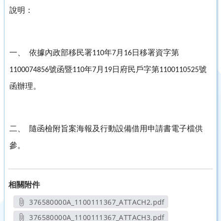
說明：
一、
依據內政部移民署
年
月
日移署資字第
110
7
16
號函暨
年
月
日府民戶字第
號
1100074856
110
7
19
1100110525
函辦理。
二、
隨函檢附旨案海報及行動設備借用申請書電子檔供
參。
相關附件
376580000A_1100111367_ATTACH2.pdf
另開新視窗
376580000A_1100111367_ATTACH3.pdf