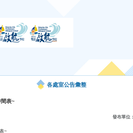
各處室公告彙整
時間表~
發布單位
表~