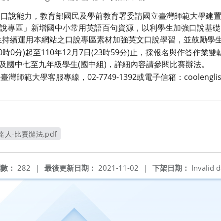
語口說能力，教育部國民及學前教育署委請國立臺灣師範大學建置「
設有「口說專區」新增國中小常用英語百句資源，以利學生加強口說基
生持續運用本網站之口說專區素材加強英文口說學習，並鼓勵學
日(0時0分)起至110年12月7日(23時59分)止，採報名與作答
)及國中七至九年級學生(國中組)，詳細內容請參閱比賽辦法。
範大學客服專線，02-7749-1392或電子信箱：coolenglishh
口說達人-比賽辦法.pdf
新視窗
閱數：
282
|
最後更新日期：
2021-11-02
|
下架日期：
Invalid d